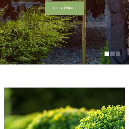
P
L
U
S
D
'
I
N
F
O
S