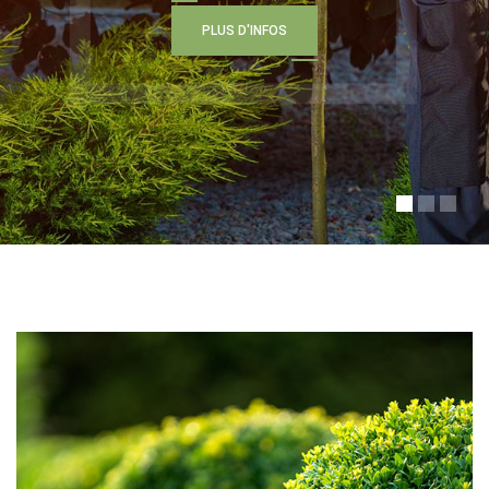
P
L
U
S
D
'
I
N
F
O
S