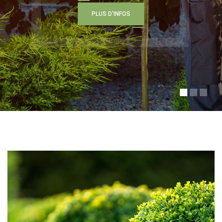
P
L
U
S
D
'
I
N
F
O
S