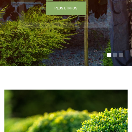
P
L
U
S
D
'
I
N
F
O
S