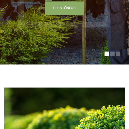
P
L
U
S
D
'
I
N
F
O
S