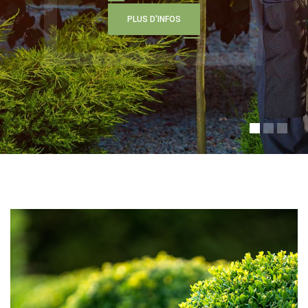
P
L
U
S
D
'
I
N
F
O
S