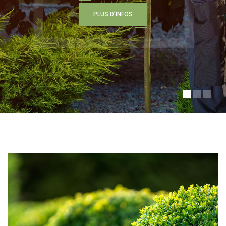
P
L
U
S
D
'
I
N
F
O
S