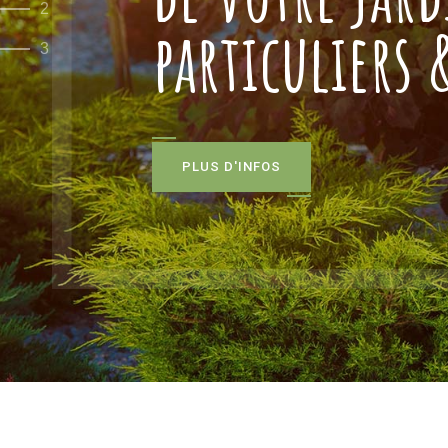
2
particuliers
3
P
L
U
S
D
'
I
N
F
O
S