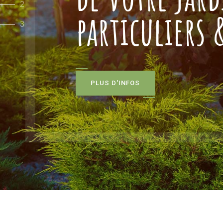
2
particuliers
3
P
L
U
S
D
'
I
N
F
O
S