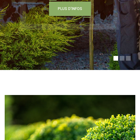
P
L
U
S
D
'
I
N
F
O
S