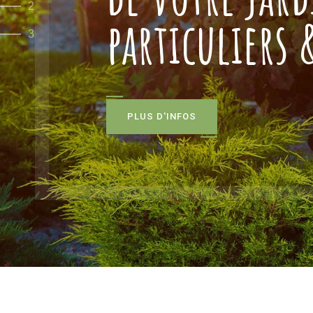
2
particuliers
3
P
L
U
S
D
'
I
N
F
O
S