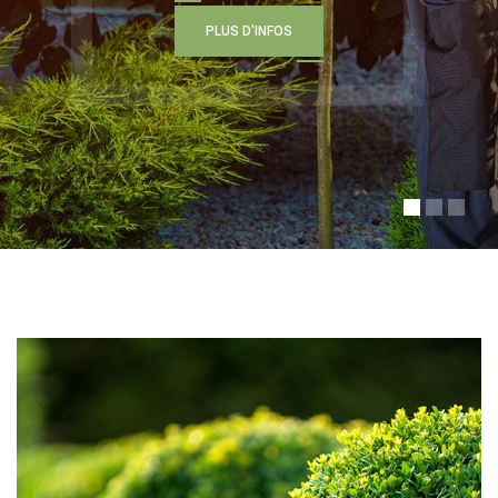
P
L
U
S
D
'
I
N
F
O
S