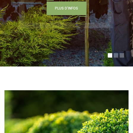
P
L
U
S
D
'
I
N
F
O
S